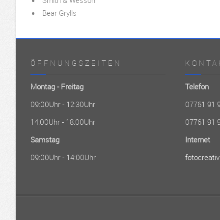
Smith & Wesson
Bear Grylls
ÖFFNUNGSZEITEN
KONTA
Montag - Freitag
Telefon
09:00Uhr - 12:30Uhr
07761 91 
14:00Uhr - 18:00Uhr
07761 91 
Samstag
Internet
09:00Uhr - 14:00Uhr
fotocreativ