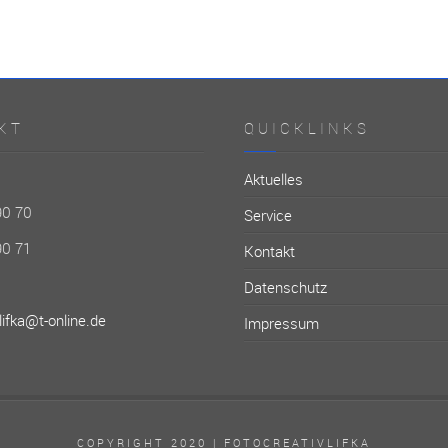
KT
QUICKLINKS
Aktuelles
90 70
Service
90 71
Kontakt
Datenschutz
lifka@t-online.de
Impressum
COPYRIGHT 2020 | FOTOCREATIVLIFKA